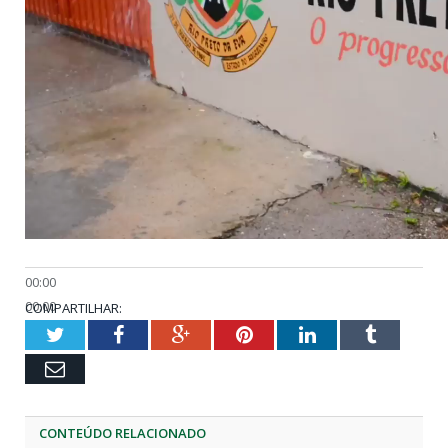
00:00
00:00
COMPARTILHAR:
01:31
Twitter
Facebook
Google+
Pinterest
LinkedIn
Tumblr
Email
CONTEÚDO RELACIONADO