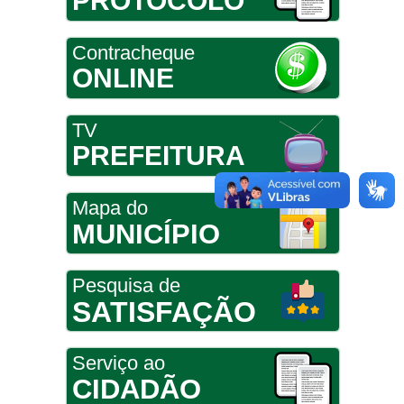
PROTOCOLO
Contracheque
ONLINE
TV
PREFEITURA
Mapa do
MUNICÍPIO
Pesquisa de
SATISFAÇÃO
Serviço ao
CIDADÃO