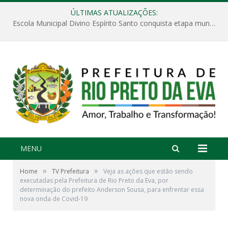
ÚLTIMAS ATUALIZAÇÕES:
Escola Municipal Divino Espírito Santo conquista etapa municipal da V Feira Amazonense de Matemática
MENU
»
»
Home
TV Prefeitura
Veja as ações que estão sendo
executadas pela Prefeitura de Rio Preto da Eva, por
determinação do prefeito Anderson Sousa, para enfrentar essa
nova onda de Covid-19