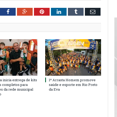
tter
Facebook
Google+
Pinterest
LinkedIn
Tumblr
Email
a inicia entrega de kits
1º Arrasta Homem promove
s completos para
saúde e esporte em Rio Preto
es da rede municipal
da Eva
o