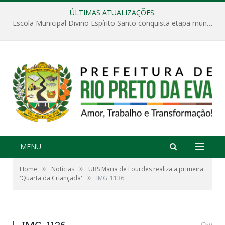
ÚLTIMAS ATUALIZAÇÕES:
Escola Municipal Divino Espírito Santo conquista etapa municipal da V Feira Amazonense de Matemática
MENU
»
»
Home
Notícias
UBS Maria de Lourdes realiza a primeira
»
'Quarta da Criançada'
IMG_1136
0