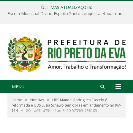
ÚLTIMAS ATUALIZAÇÕES:
Escola Municipal Divino Espírito Santo conquista etapa municipal da V Feira Amazonense de Matemática
MENU
»
»
Home
Notícias
UBS Manoel Rodrigues Castelo é
reformada e UBS Luzia Schawb tem obras em andamento no KM-
»
114
86eca63f-d75e-42be-8450-57336b738105