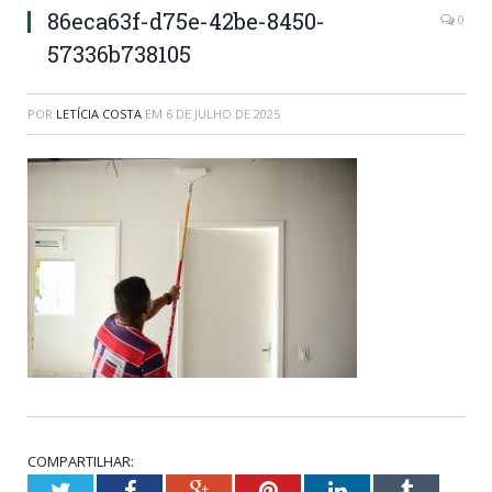
86eca63f-d75e-42be-8450-
0
57336b738105
POR
LETÍCIA COSTA
EM
6 DE JULHO DE 2025
COMPARTILHAR:
Twitter
Facebook
Google+
Pinterest
LinkedIn
Tumblr