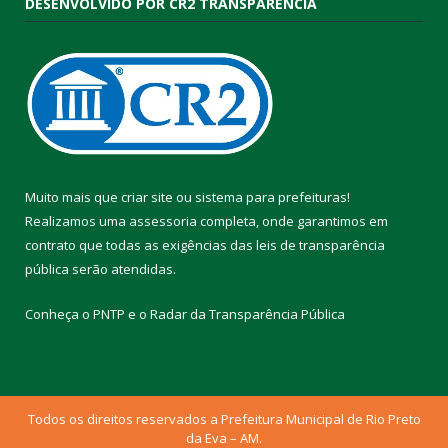
DESENVOLVIDO POR CR2 TRANSPARÊNCIA
Muito mais que
criar site
ou
sistema para prefeituras
!
Realizamos uma
assessoria
completa, onde garantimos em
contrato que todas as exigências das
leis de transparência
pública
serão atendidas.
Conheça o
PNTP
e o
Radar da Transparência Pública
Todos os direitos reservados a Prefeitura Municipal de Rio Preto
da Eva – AM.