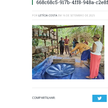
668c68c5-917b-4ff8-948a-c2e8
POR
LETÍCIA COSTA
EM
16 DE SETEMBRO DE 2025
COMPARTILHAR:
Twi