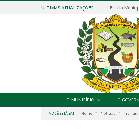
ÚLTIMAS ATUALIZAÇÕES:
O MUNICÍPIO
O GOVER
»
»
VOCÊ ESTÁ EM:
Home
Notícias
Treiname