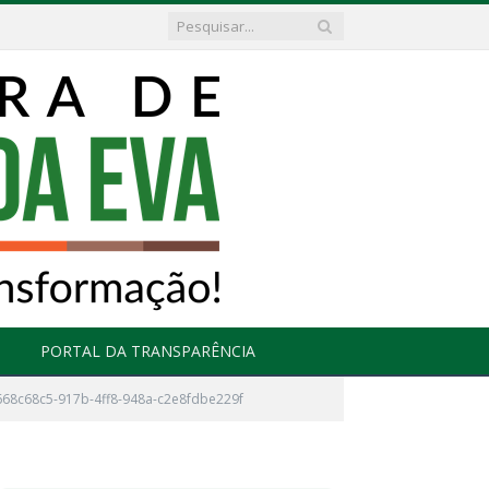
PORTAL DA TRANSPARÊNCIA
668c68c5-917b-4ff8-948a-c2e8fdbe229f