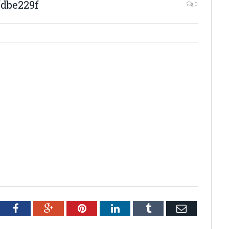
fdbe229f
0
tter
Facebook
Google+
Pinterest
LinkedIn
Tumblr
Email