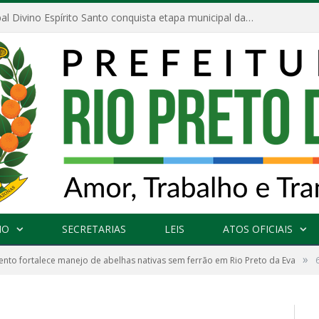
Escola Municipal Divino Espírito Santo conquista etapa municipal da V Feira Amazonense de Matemática
NO
SECRETARIAS
LEIS
ATOS OFICIAIS
»
nto fortalece manejo de abelhas nativas sem ferrão em Rio Preto da Eva