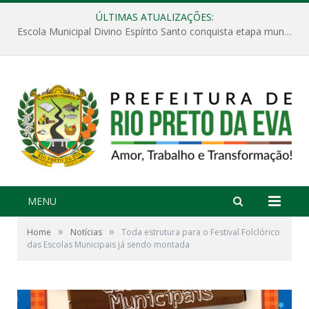
ÚLTIMAS ATUALIZAÇÕES:
Escola Municipal Divino Espírito Santo conquista etapa municipal da V Feira Amazonense de Matemática
MENU
»
»
Home
Notícias
Toda estrutura para o Festival Folclórico
das Escolas Municipais já sendo montada