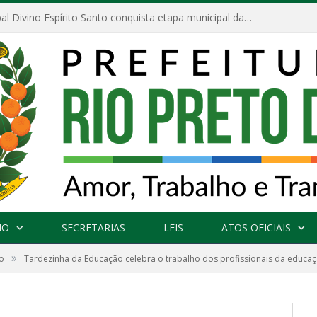
Escola Municipal Divino Espírito Santo conquista etapa municipal da V Feira Amazonense de Matemática
NO
SECRETARIAS
LEIS
ATOS OFICIAIS
»
o
Tardezinha da Educação celebra o trabalho dos profissionais da educa