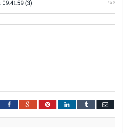
9.41.59 (3)
0
tter
Facebook
Google+
Pinterest
LinkedIn
Tumblr
Email