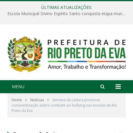
ÚLTIMAS ATUALIZAÇÕES:
Escola Municipal Divino Espírito Santo conquista etapa municipal da V Feira Amazonense de Matemática
MENU
»
»
Home
Notícias
Semana da Leitura promove
conscientização sobre combate ao bullying nas escolas de Rio
Preto da Eva