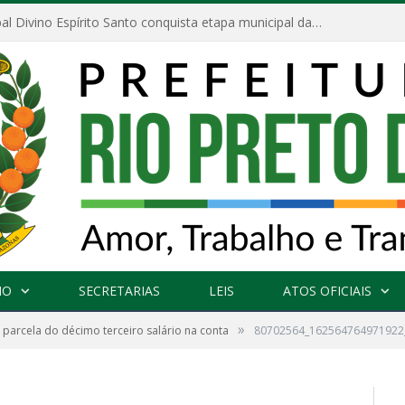
Escola Municipal Divino Espírito Santo conquista etapa municipal da V Feira Amazonense de Matemática
NO
SECRETARIAS
LEIS
ATOS OFICIAIS
»
parcela do décimo terceiro salário na conta
80702564_162564764971922