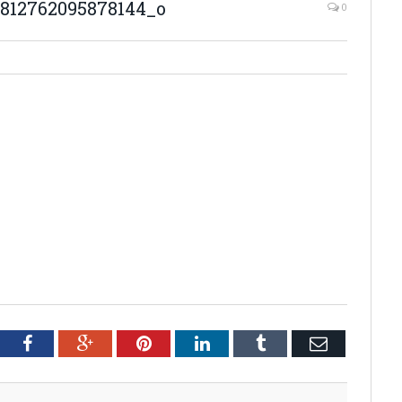
812762095878144_o
0
tter
Facebook
Google+
Pinterest
LinkedIn
Tumblr
Email