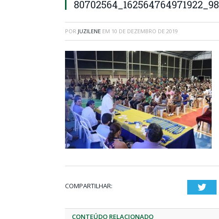
80702564_162564764971922_98
POR
JUZILENE
EM
10 DE DEZEMBRO DE 2019
COMPARTILHAR:
Twi
CONTEÚDO RELACIONADO