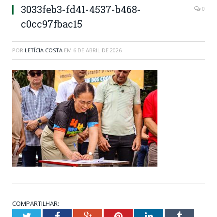
3033feb3-fd41-4537-b468-
0
c0cc97fbac15
POR
LETÍCIA COSTA
EM
6 DE ABRIL DE 2026
COMPARTILHAR:
Twitter
Facebook
Google+
Pinterest
LinkedIn
Tumblr