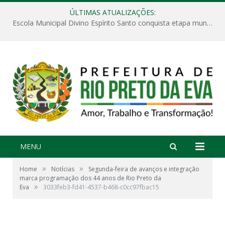
ÚLTIMAS ATUALIZAÇÕES:
Escola Municipal Divino Espírito Santo conquista etapa municipal da V Feira Amazonense de Matemática
MENU
»
»
Home
Notícias
Segunda-feira de avanços e integração
marca programação dos 44 anos de Rio Preto da
»
Eva
3033feb3-fd41-4537-b468-c0cc97fbac15