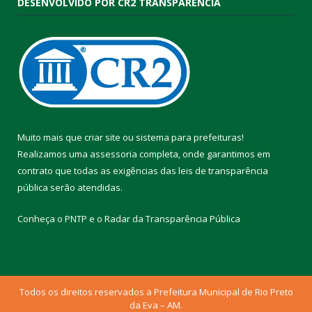
DESENVOLVIDO POR CR2 TRANSPARÊNCIA
Muito mais que
criar site
ou
sistema para prefeituras
!
Realizamos uma
assessoria
completa, onde garantimos em
contrato que todas as exigências das
leis de transparência
pública
serão atendidas.
Conheça o
PNTP
e o
Radar da Transparência Pública
Todos os direitos reservados a Prefeitura Municipal de Rio Preto
da Eva – AM.