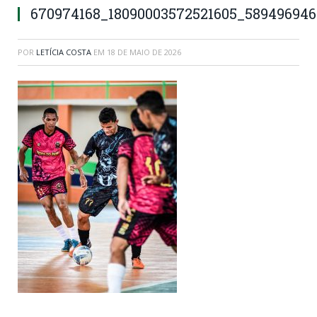
670974168_18090003572521605_589496946
POR
LETÍCIA COSTA
EM
18 DE MAIO DE 2026