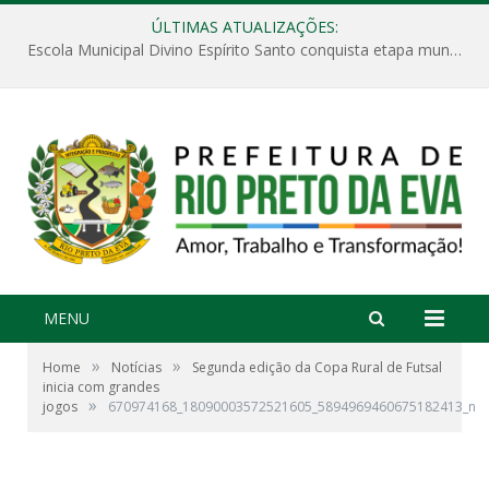
ÚLTIMAS ATUALIZAÇÕES:
Escola Municipal Divino Espírito Santo conquista etapa municipal da V Feira Amazonense de Matemática
MENU
»
»
Home
Notícias
Segunda edição da Copa Rural de Futsal
inicia com grandes
»
jogos
670974168_18090003572521605_5894969460675182413_n