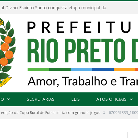
Escola Municipal Divino Espírito Santo conquista etapa municipal da V Feira Amazonense de Matemática
NO
SECRETARIAS
LEIS
ATOS OFICIAIS
»
edição da Copa Rural de Futsal inicia com grandes jogos
670967333_180