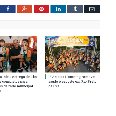
tter
Facebook
Google+
Pinterest
LinkedIn
Tumblr
Email
a inicia entrega de kits
1º Arrasta Homem promove
s completos para
saúde e esporte em Rio Preto
es da rede municipal
da Eva
o