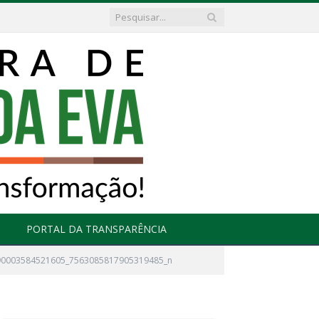
PORTAL DA TRANSPARÊNCIA
90003584521605_7563085817905319485_n