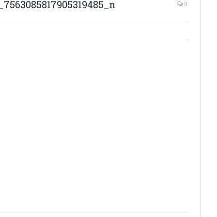
_7563085817905319485_n
0