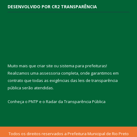
DESENVOLVIDO POR CR2 TRANSPARÊNCIA
Muito mais que
criar site
ou
sistema para prefeituras
!
Realizamos uma
assessoria
completa, onde garantimos em
contrato que todas as exigências das
leis de transparência
pública
serão atendidas.
Conheça o
PNTP
e o
Radar da Transparência Pública
Todos os direitos reservados a Prefeitura Municipal de Rio Preto