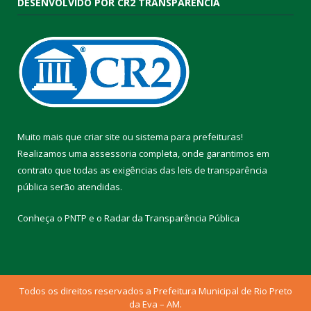
DESENVOLVIDO POR CR2 TRANSPARÊNCIA
Muito mais que
criar site
ou
sistema para prefeituras
!
Realizamos uma
assessoria
completa, onde garantimos em
contrato que todas as exigências das
leis de transparência
pública
serão atendidas.
Conheça o
PNTP
e o
Radar da Transparência Pública
Todos os direitos reservados a Prefeitura Municipal de Rio Preto
da Eva – AM.