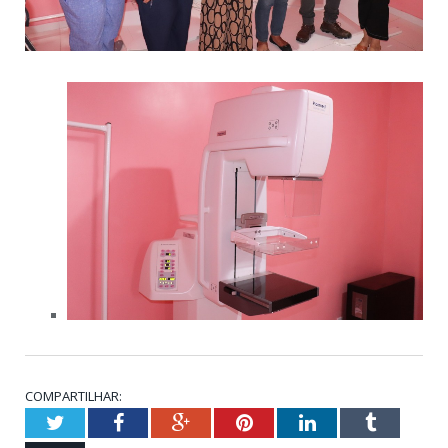
COMPARTILHAR:
Twitter
Facebook
Google+
Pinterest
LinkedIn
Tumblr