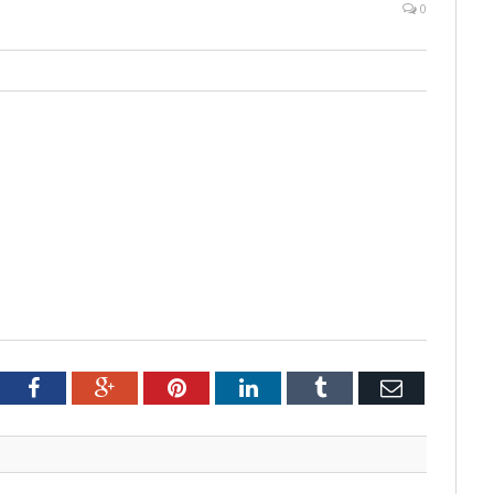
0
tter
Facebook
Google+
Pinterest
LinkedIn
Tumblr
Email