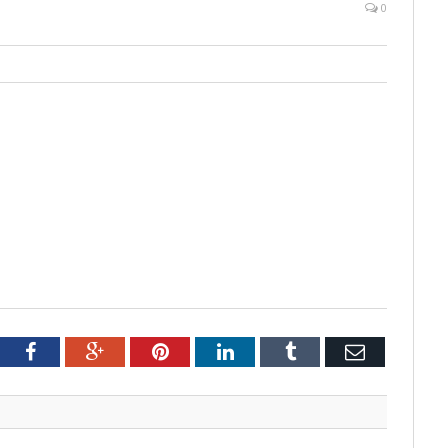
0
tter
Facebook
Google+
Pinterest
LinkedIn
Tumblr
Email