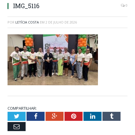
IMG_5116
0
POR
LETÍCIA COSTA
EM
2 DE JULHO DE 2026
COMPARTILHAR:
Twitter
Facebook
Google+
Pinterest
LinkedIn
Tumblr
Email