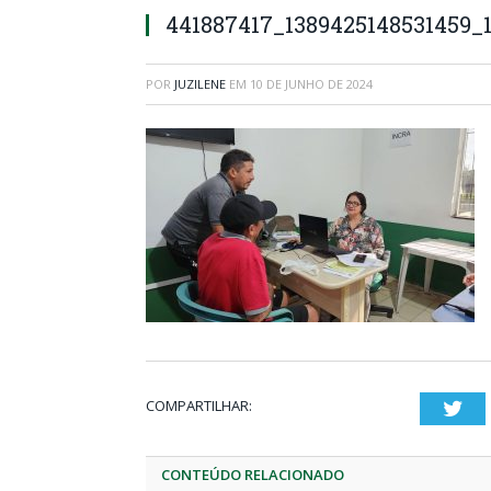
441887417_1389425148531459_
POR
JUZILENE
EM
10 DE JUNHO DE 2024
COMPARTILHAR:
Twi
CONTEÚDO RELACIONADO