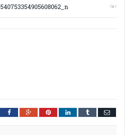
1540753354905608062_n
0
tter
Facebook
Google+
Pinterest
LinkedIn
Tumblr
Email