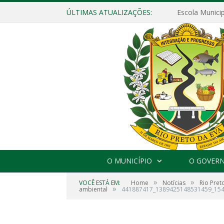
ÚLTIMAS ATUALIZAÇÕES:
O MUNICÍPIO
O GOVER
»
»
VOCÊ ESTÁ EM:
Home
Notícias
Rio Pret
»
ambiental
441887417_1389425148531459_15