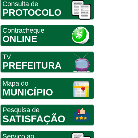
Consulta de
PROTOCOLO
Contracheque
ONLINE
TV
PREFEITURA
Mapa do
MUNICÍPIO
Pesquisa de
SATISFAÇÃO
Serviço ao