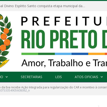
Escola Municipal Divino Espírito Santo conquista etapa municipal da V Feira Amazonense de Matemática
NO
SECRETARIAS
LEIS
ATOS OFICIAIS
o da Eva recebe Ação Integrada para regularização do CAR e incentivo à conse
40753354905608062_n