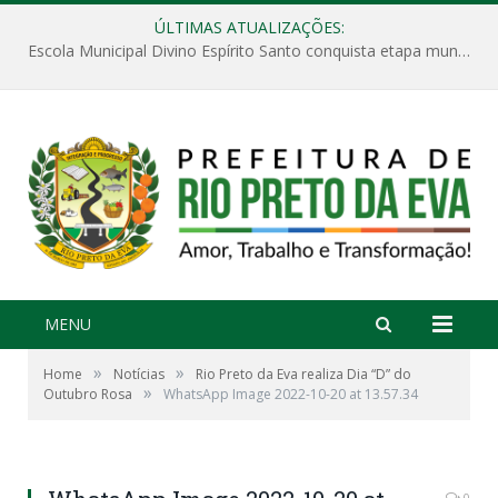
ÚLTIMAS ATUALIZAÇÕES:
Escola Municipal Divino Espírito Santo conquista etapa municipal da V Feira Amazonense de Matemática
MENU
»
»
Home
Notícias
Rio Preto da Eva realiza Dia “D” do
»
Outubro Rosa
WhatsApp Image 2022-10-20 at 13.57.34
0