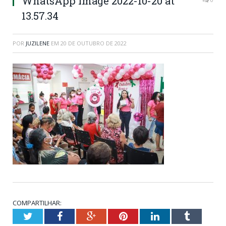
WhatsApp Image 2022-10-20 at
13.57.34
POR
JUZILENE
EM
20 DE OUTUBRO DE 2022
COMPARTILHAR:
Twitter
Facebook
Google+
Pinterest
LinkedIn
Tumblr