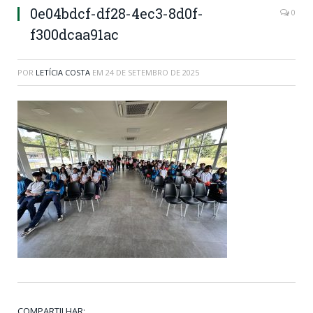
0e04bdcf-df28-4ec3-8d0f-
0
f300dcaa91ac
POR
LETÍCIA COSTA
EM
24 DE SETEMBRO DE 2025
COMPARTILHAR: