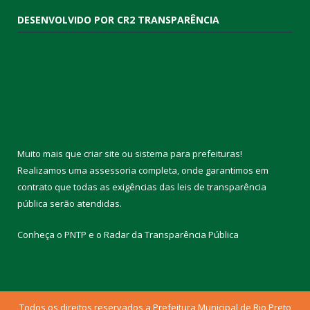
DESENVOLVIDO POR CR2 TRANSPARÊNCIA
Muito mais que
criar site
ou
sistema para prefeituras
!
Realizamos uma
assessoria
completa, onde garantimos em
contrato que todas as exigências das
leis de transparência
pública
serão atendidas.
Conheça o
PNTP
e o
Radar da Transparência Pública
Todos os direitos reservados a Prefeitura Municipal de Rio Preto