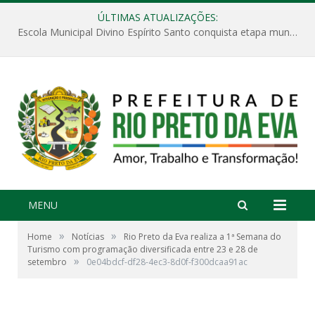
ÚLTIMAS ATUALIZAÇÕES:
Escola Municipal Divino Espírito Santo conquista etapa municipal da V Feira Amazonense de Matemática
MENU
»
»
Home
Notícias
Rio Preto da Eva realiza a 1ª Semana do
Turismo com programação diversificada entre 23 e 28 de
»
setembro
0e04bdcf-df28-4ec3-8d0f-f300dcaa91ac