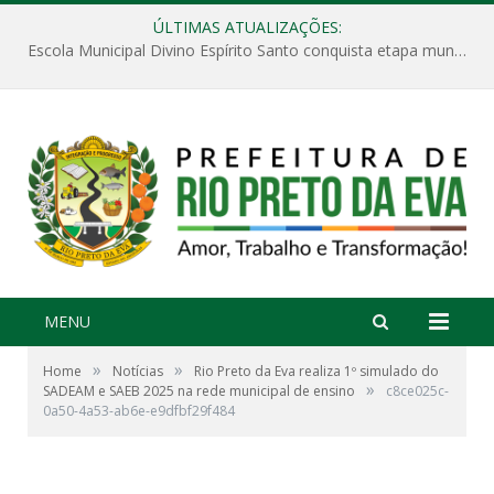
ÚLTIMAS ATUALIZAÇÕES:
Escola Municipal Divino Espírito Santo conquista etapa municipal da V Feira Amazonense de Matemática
MENU
»
»
Home
Notícias
Rio Preto da Eva realiza 1º simulado do
»
SADEAM e SAEB 2025 na rede municipal de ensino
c8ce025c-
0a50-4a53-ab6e-e9dfbf29f484