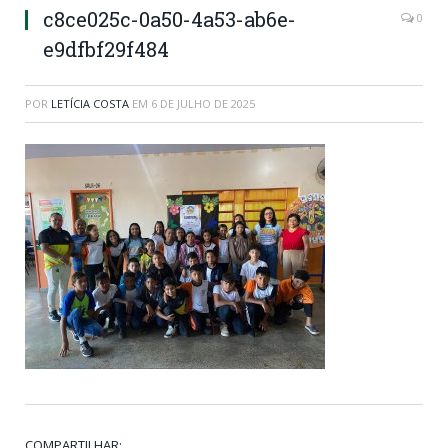
c8ce025c-0a50-4a53-ab6e-
0
e9dfbf29f484
POR
LETÍCIA COSTA
EM
6 DE JULHO DE 2025
COMPARTILHAR: