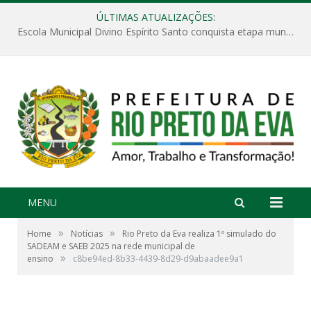
ÚLTIMAS ATUALIZAÇÕES:
Escola Municipal Divino Espírito Santo conquista etapa municipal da V Feira Amazonense de Matemática
MENU
»
»
Home
Notícias
Rio Preto da Eva realiza 1º simulado do
SADEAM e SAEB 2025 na rede municipal de
»
ensino
c8be94ed-8b33-4439-8d29-d9abaadee9a1