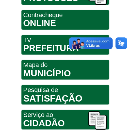
Contracheque
ONLINE
TV
PREFEITURA
Mapa do
MUNICÍPIO
Pesquisa de
SATISFAÇÃO
Serviço ao
CIDADÃO