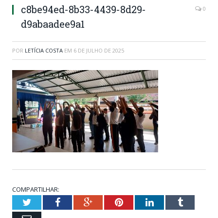
c8be94ed-8b33-4439-8d29-
0
d9abaadee9a1
POR
LETÍCIA COSTA
EM
6 DE JULHO DE 2025
COMPARTILHAR:
Twitter
Facebook
Google+
Pinterest
LinkedIn
Tumblr