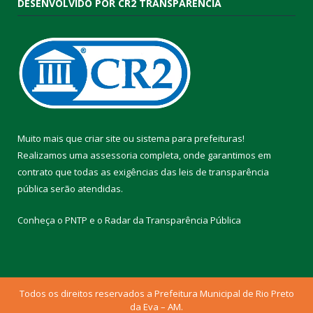
DESENVOLVIDO POR CR2 TRANSPARÊNCIA
Muito mais que
criar site
ou
sistema para prefeituras
!
Realizamos uma
assessoria
completa, onde garantimos em
contrato que todas as exigências das
leis de transparência
pública
serão atendidas.
Conheça o
PNTP
e o
Radar da Transparência Pública
Todos os direitos reservados a Prefeitura Municipal de Rio Preto
da Eva – AM.