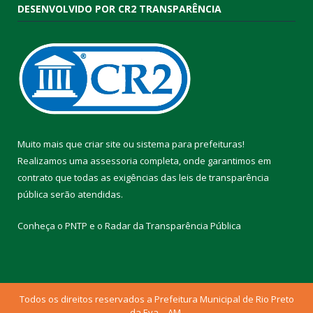
DESENVOLVIDO POR CR2 TRANSPARÊNCIA
Muito mais que
criar site
ou
sistema para prefeituras
!
Realizamos uma
assessoria
completa, onde garantimos em
contrato que todas as exigências das
leis de transparência
pública
serão atendidas.
Conheça o
PNTP
e o
Radar da Transparência Pública
Todos os direitos reservados a Prefeitura Municipal de Rio Preto
da Eva – AM.