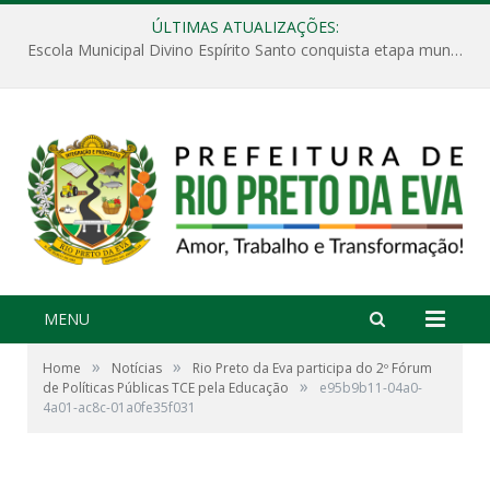
ÚLTIMAS ATUALIZAÇÕES:
Escola Municipal Divino Espírito Santo conquista etapa municipal da V Feira Amazonense de Matemática
MENU
»
»
Home
Notícias
Rio Preto da Eva participa do 2º Fórum
»
de Políticas Públicas TCE pela Educação
e95b9b11-04a0-
4a01-ac8c-01a0fe35f031