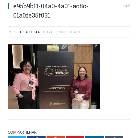
e95b9b11-04a0-4a01-ac8c-
0
01a0fe35f031
POR
LETÍCIA COSTA
EM
17 DE JUNHO DE 2026
COMPARTILHAR: