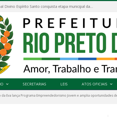
Escola Municipal Divino Espírito Santo conquista etapa municipal da V Feira Amazonense de Matemática
NO
SECRETARIAS
LEIS
ATOS OFICIAIS
o da Eva lança Programa Empreendedorismo Jovem e amplia oportunidades de 