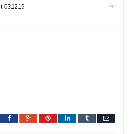
 03.12.19
0
tter
Facebook
Google+
Pinterest
LinkedIn
Tumblr
Email