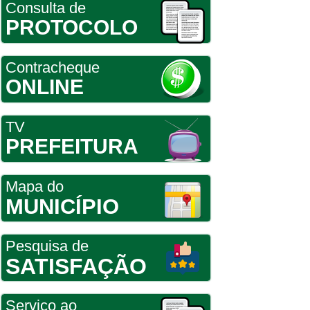
Consulta de
PROTOCOLO
Contracheque
ONLINE
TV
PREFEITURA
Mapa do
MUNICÍPIO
Pesquisa de
SATISFAÇÃO
Serviço ao