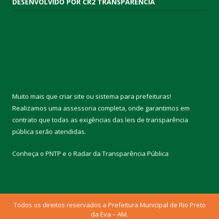
DESENVOLVIDO POR CR2 TRANSPARÊNCIA
Muito mais que
criar site
ou
sistema para prefeituras
!
Realizamos uma
assessoria
completa, onde garantimos em
contrato que todas as exigências das
leis de transparência
pública
serão atendidas.
Conheça o
PNTP
e o
Radar da Transparência Pública
Todos os direitos reservados a Prefeitura Municipal de Rio Preto
da Eva – AM.