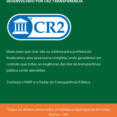
DESENVOLVIDO POR CR2 TRANSPARÊNCIA
Muito mais que
criar site
ou
sistema para prefeituras
!
Realizamos uma
assessoria
completa, onde garantimos em
contrato que todas as exigências das
leis de transparência
pública
serão atendidas.
Conheça o
PNTP
e o
Radar da Transparência Pública
Todos os direitos reservados a Prefeitura Municipal de Rio Preto
da Eva – AM.