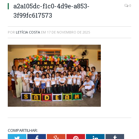
a2a105dc-f1c0-4d9e-a853-
0
3f99fc617573
POR
LETÍCIA COSTA
EM
17 DE NOVEMBRO DE 2025
COMPARTILHAR:
Twitter
Facebook
Google+
Pinterest
LinkedIn
Tumblr