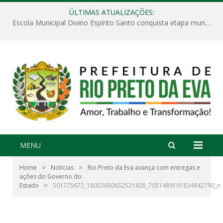
ÚLTIMAS ATUALIZAÇÕES:
Escola Municipal Divino Espírito Santo conquista etapa municipal da V Feira Amazonense de Matemática
MENU
»
»
Home
Notícias
Rio Preto da Eva avança com entregas e
ações do Governo do
»
Estado
501775672_18053680652521605_7051489191834842790_n