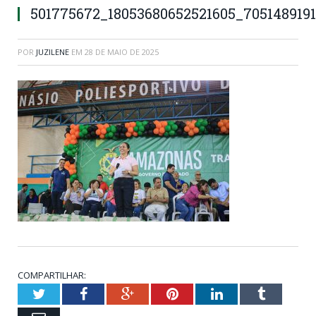
501775672_18053680652521605_705148919
POR
JUZILENE
EM
28 DE MAIO DE 2025
COMPARTILHAR:
Twitter
Facebook
Google+
Pinterest
LinkedIn
Tumblr