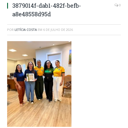
3879014f-dab1-482f-befb-
0
a8e48558d95d
POR
LETÍCIA COSTA
EM
6 DE JULHO DE 2026