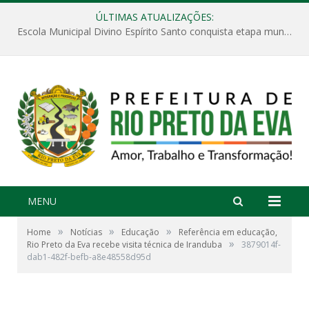
ÚLTIMAS ATUALIZAÇÕES:
Escola Municipal Divino Espírito Santo conquista etapa municipal da V Feira Amazonense de Matemática
MENU
»
»
»
Home
Notícias
Educação
Referência em educação,
»
Rio Preto da Eva recebe visita técnica de Iranduba
3879014f-
dab1-482f-befb-a8e48558d95d