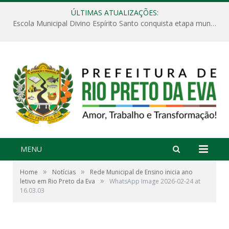
ÚLTIMAS ATUALIZAÇÕES:
Escola Municipal Divino Espírito Santo conquista etapa municipal da V Feira Amazonense de Matemática
MENU
»
»
Home
Notícias
Rede Municipal de Ensino inicia ano
»
letivo em Rio Preto da Eva
WhatsApp Image 2026-02-24 at
16.03.03