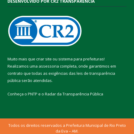
DESENVOLVIDO POR CR2 TRANSPARÊNCIA
Muito mais que
criar site
ou
sistema para prefeituras
!
Realizamos uma
assessoria
completa, onde garantimos em
contrato que todas as exigências das
leis de transparência
pública
serão atendidas.
Conheça o
PNTP
e o
Radar da Transparência Pública
Todos os direitos reservados a Prefeitura Municipal de Rio Preto
da Eva – AM.