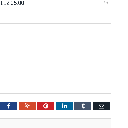
 12.05.00
0
tter
Facebook
Google+
Pinterest
LinkedIn
Tumblr
Email