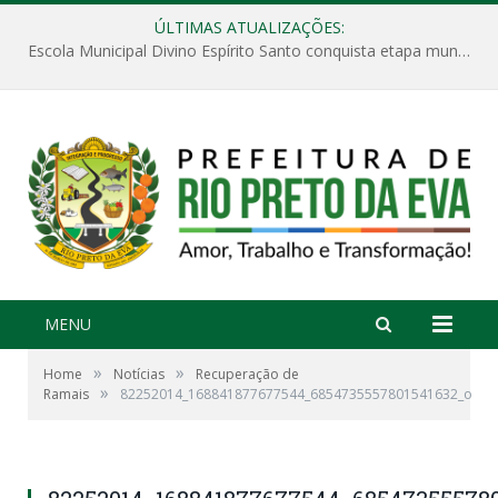
ÚLTIMAS ATUALIZAÇÕES:
Escola Municipal Divino Espírito Santo conquista etapa municipal da V Feira Amazonense de Matemática
MENU
»
»
Home
Notícias
Recuperação de
»
Ramais
82252014_168841877677544_6854735557801541632_o