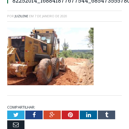
82252014_168841877677544_685473555780
POR
JUZILENE
EM
7 DE JANEIRO DE 2020
COMPARTILHAR:
Twitter
Facebook
Google+
Pinterest
LinkedIn
Tumblr
Email