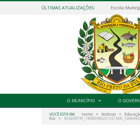
ÚLTIMAS ATUALIZAÇÕES:
O MUNICÍPIO
O GOVER
»
»
VOCÊ ESTÁ EM:
Home
Notícias
Educaçã
»
Eva
654200781_18085965221521605_1668492