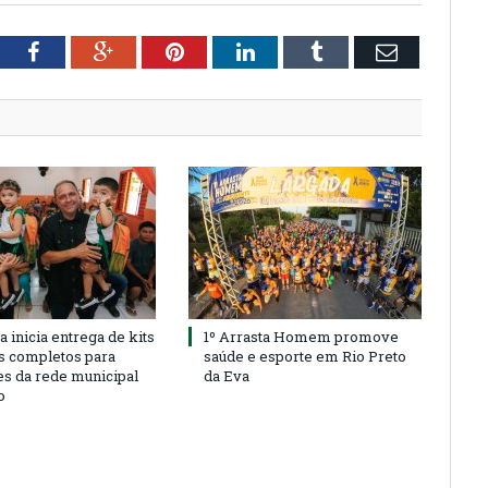
tter
Facebook
Google+
Pinterest
LinkedIn
Tumblr
Email
a inicia entrega de kits
1º Arrasta Homem promove
s completos para
saúde e esporte em Rio Preto
es da rede municipal
da Eva
o