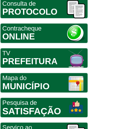
Consulta de
PROTOCOLO
Contracheque
ONLINE
TV
PREFEITURA
Mapa do
MUNICÍPIO
Pesquisa de
SATISFAÇÃO
Serviço ao