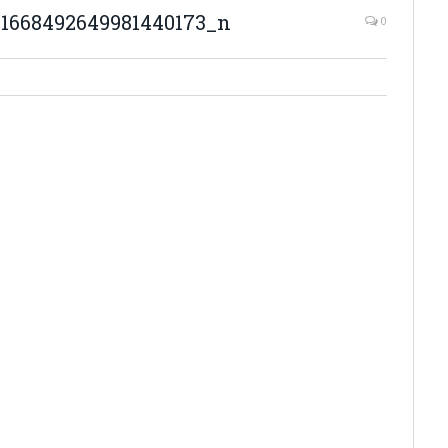
_1668492649981440173_n
0