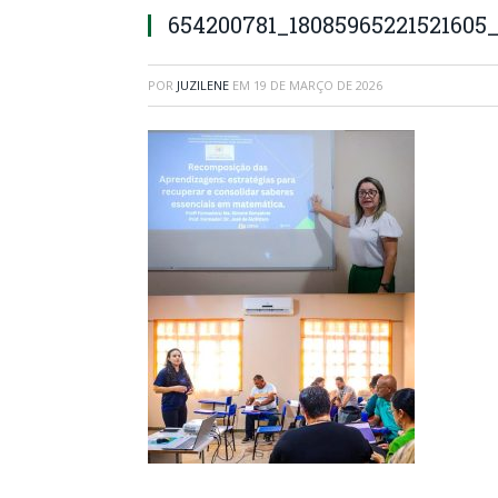
654200781_18085965221521605
POR
JUZILENE
EM
19 DE MARÇO DE 2026