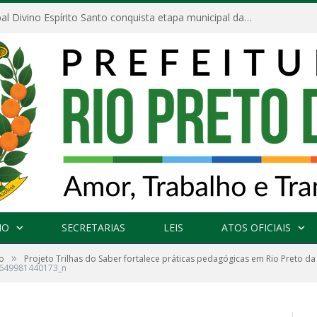
Escola Municipal Divino Espírito Santo conquista etapa municipal da V Feira Amazonense de Matemática
NO
SECRETARIAS
LEIS
ATOS OFICIAIS
»
o
Projeto Trilhas do Saber fortalece práticas pedagógicas em Rio Preto da
649981440173_n