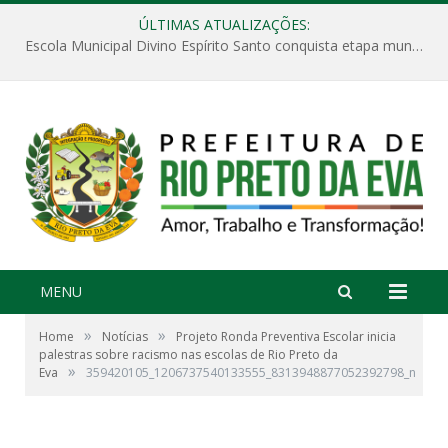
ÚLTIMAS ATUALIZAÇÕES:
Escola Municipal Divino Espírito Santo conquista etapa municipal da V Feira Amazonense de Matemática
MENU
»
»
Home
Notícias
Projeto Ronda Preventiva Escolar inicia
palestras sobre racismo nas escolas de Rio Preto da
»
Eva
359420105_1206737540133555_8313948877052392798_n