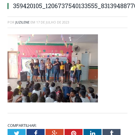
359420105_1206737540133555_831394887
POR
JUZILENE
EM
17 DE JULHO DE 2023
COMPARTILHAR:
Twitter
Facebook
Google+
Pinterest
LinkedIn
Tumblr