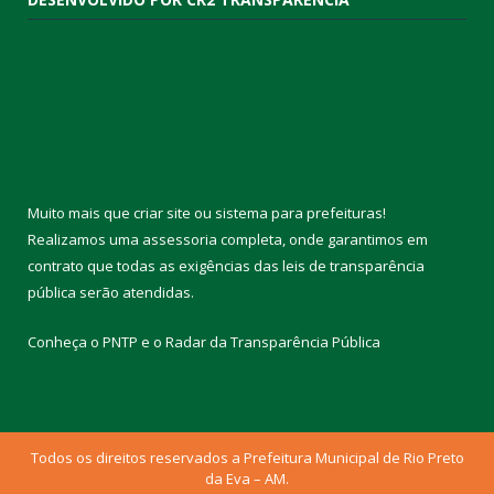
Muito mais que
criar site
ou
sistema para prefeituras
!
Realizamos uma
assessoria
completa, onde garantimos em
contrato que todas as exigências das
leis de transparência
pública
serão atendidas.
Conheça o
PNTP
e o
Radar da Transparência Pública
Todos os direitos reservados a Prefeitura Municipal de Rio Preto
da Eva – AM.