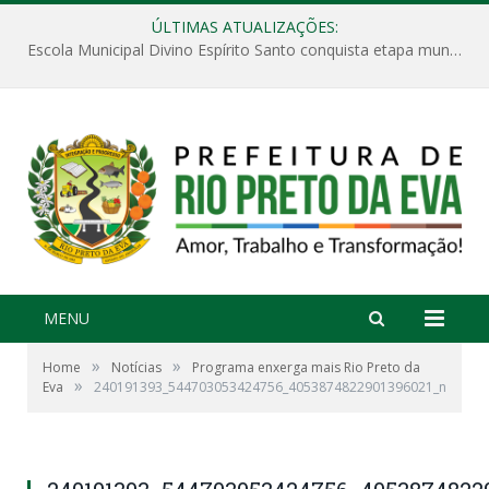
ÚLTIMAS ATUALIZAÇÕES:
Escola Municipal Divino Espírito Santo conquista etapa municipal da V Feira Amazonense de Matemática
MENU
»
»
Home
Notícias
Programa enxerga mais Rio Preto da
»
Eva
240191393_544703053424756_4053874822901396021_n