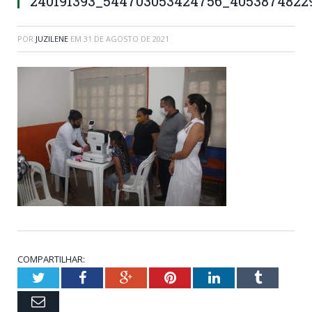
240191393_544703053424756_4053874822
POR
JUZILENE
EM
31 DE AGOSTO DE 2021
COMPARTILHAR:
Twitter
Facebook
Google+
Pinterest
LinkedIn
Tumblr
Email