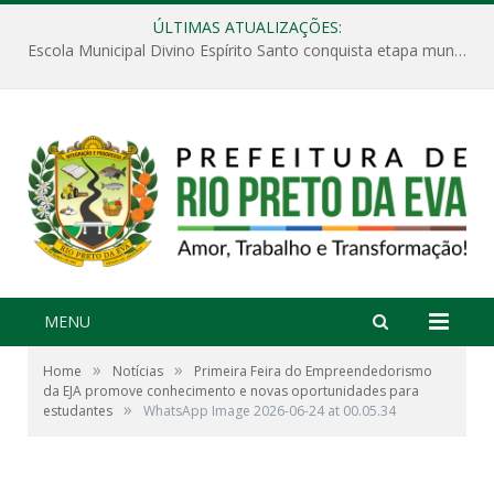
ÚLTIMAS ATUALIZAÇÕES:
Escola Municipal Divino Espírito Santo conquista etapa municipal da V Feira Amazonense de Matemática
MENU
»
»
Home
Notícias
Primeira Feira do Empreendedorismo
da EJA promove conhecimento e novas oportunidades para
»
estudantes
WhatsApp Image 2026-06-24 at 00.05.34