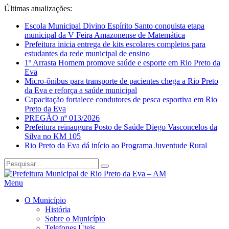
Últimas atualizações:
Escola Municipal Divino Espírito Santo conquista etapa
municipal da V Feira Amazonense de Matemática
Prefeitura inicia entrega de kits escolares completos para
estudantes da rede municipal de ensino
1º Arrasta Homem promove saúde e esporte em Rio Preto da
Eva
Micro-ônibus para transporte de pacientes chega a Rio Preto
da Eva e reforça a saúde municipal
Capacitação fortalece condutores de pesca esportiva em Rio
Preto da Eva
PREGÃO nº 013/2026
Prefeitura reinaugura Posto de Saúde Diego Vasconcelos da
Silva no KM 105
Rio Preto da Eva dá início ao Programa Juventude Rural
Menu
O Município
História
Sobre o Município
Telefones Úteis