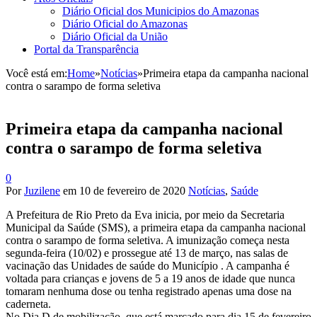
Diário Oficial dos Municipios do Amazonas
Diário Oficial do Amazonas
Diário Oficial da União
Portal da Transparência
Você está em:
Home
»
Notícias
»
Primeira etapa da campanha nacional
contra o sarampo de forma seletiva
Primeira etapa da campanha nacional
contra o sarampo de forma seletiva
0
Por
Juzilene
em
10 de fevereiro de 2020
Notícias
,
Saúde
A Prefeitura de Rio Preto da Eva inicia, por meio da Secretaria
Municipal da Saúde (SMS), a primeira etapa da campanha nacional
contra o sarampo de forma seletiva. A imunização começa nesta
segunda-feira (10/02) e prossegue até 13 de março, nas salas de
vacinação das Unidades de saúde do Município . A campanha é
voltada para crianças e jovens de 5 a 19 anos de idade que nunca
tomaram nenhuma dose ou tenha registrado apenas uma dose na
caderneta.
No Dia D de mobilização, que e
stá marcado para dia 15 de fevereiro