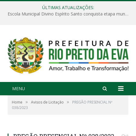
ÚLTIMAS ATUALIZAÇÕES:
Escola Municipal Divino Espírito Santo conquista etapa municipal da V Feira Amazonense de Matemática
MENU
»
»
Home
Avisos de Licitação
PREGÃO PRESENCIAL Nº
038/2023
0