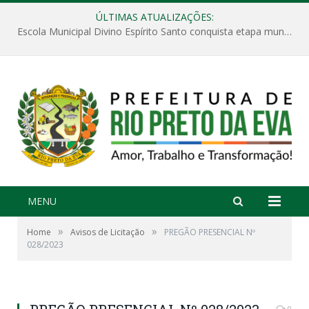
ÚLTIMAS ATUALIZAÇÕES:
Escola Municipal Divino Espírito Santo conquista etapa municipal da V Feira Amazonense de Matemática
MENU
»
»
Home
Avisos de Licitação
PREGÃO PRESENCIAL Nº
028/2023
0