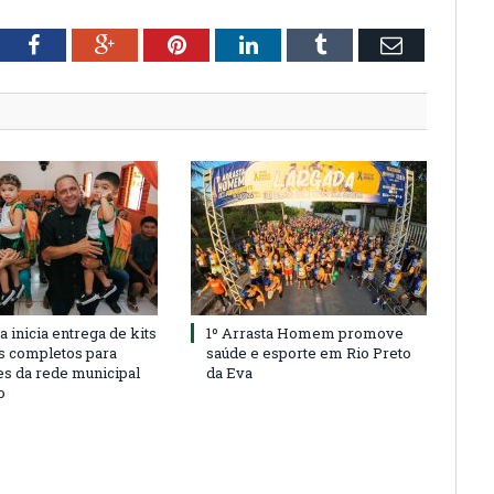
tter
Facebook
Google+
Pinterest
LinkedIn
Tumblr
Email
a inicia entrega de kits
1º Arrasta Homem promove
s completos para
saúde e esporte em Rio Preto
es da rede municipal
da Eva
o