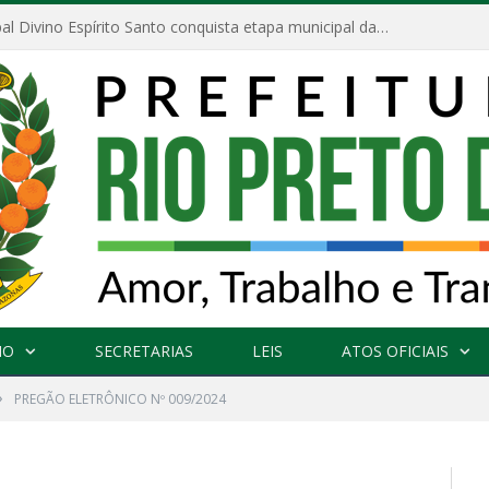
Escola Municipal Divino Espírito Santo conquista etapa municipal da V Feira Amazonense de Matemática
NO
SECRETARIAS
LEIS
ATOS OFICIAIS
»
PREGÃO ELETRÔNICO Nº 009/2024