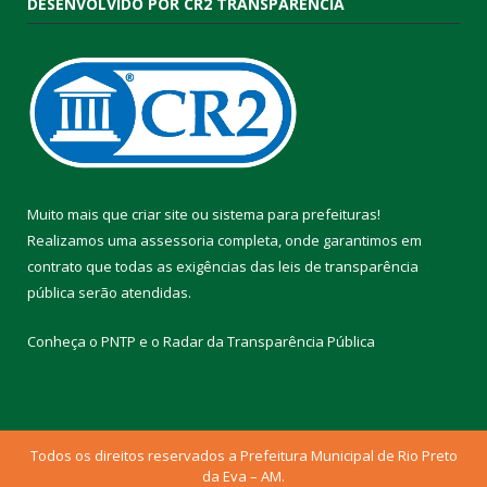
DESENVOLVIDO POR CR2 TRANSPARÊNCIA
Muito mais que
criar site
ou
sistema para prefeituras
!
Realizamos uma
assessoria
completa, onde garantimos em
contrato que todas as exigências das
leis de transparência
pública
serão atendidas.
Conheça o
PNTP
e o
Radar da Transparência Pública
Todos os direitos reservados a Prefeitura Municipal de Rio Preto
da Eva – AM.