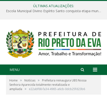
ÚLTIMAS ATUALIZAÇÕES:
Escola Municipal Divino Espírito Santo conquista etapa municipal da V Feira Amazonense de Matemática
MENU
»
»
Home
Notícias
Prefeitura reinaugura UBS Nossa
Senhora Aparecida totalmente revitalizada e
»
ampliada
e22abf68-fa34-4965-a6cb-0dcb25fd23b6