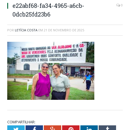
e22abf68-fa34-4965-a6cb-
0
0dcb25fd23b6
POR
LETÍCIA COSTA
EM
21 DE NOVEMBRO DE 2025
COMPARTILHAR:
Twitter
Facebook
Google+
Pinterest
LinkedIn
Tumblr