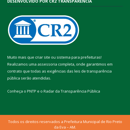
DESENVOLVIDO POR CR2 TRANSPARÊNCIA
Muito mais que
criar site
ou
sistema para prefeituras
!
Realizamos uma
assessoria
completa, onde garantimos em
contrato que todas as exigências das
leis de transparência
pública
serão atendidas.
Conheça o
PNTP
e o
Radar da Transparência Pública
Todos os direitos reservados a Prefeitura Municipal de Rio Preto
da Eva – AM.