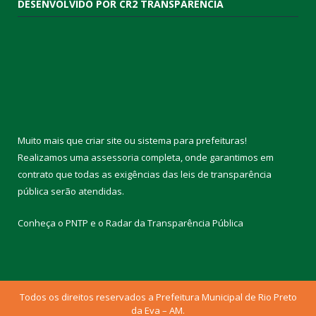
DESENVOLVIDO POR CR2 TRANSPARÊNCIA
Muito mais que
criar site
ou
sistema para prefeituras
!
Realizamos uma
assessoria
completa, onde garantimos em
contrato que todas as exigências das
leis de transparência
pública
serão atendidas.
Conheça o
PNTP
e o
Radar da Transparência Pública
Todos os direitos reservados a Prefeitura Municipal de Rio Preto
da Eva – AM.