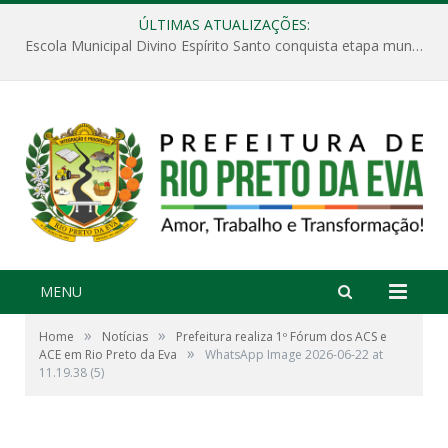
ÚLTIMAS ATUALIZAÇÕES:
Escola Municipal Divino Espírito Santo conquista etapa municipal da V Feira Amazonense de Matemática
MENU
»
»
Home
Notícias
Prefeitura realiza 1º Fórum dos ACS e
»
ACE em Rio Preto da Eva
WhatsApp Image 2026-06-22 at
11.19.38 (5)