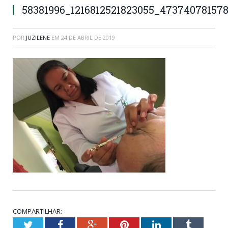
58381996_1216812521823055_47374078157
POR
JUZILENE
EM
24 DE ABRIL DE 2019
COMPARTILHAR:
Twitter
Facebook
Google+
Pinterest
LinkedIn
Tumblr