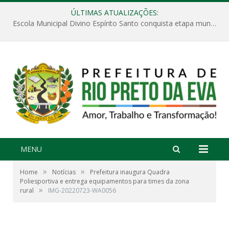
ÚLTIMAS ATUALIZAÇÕES:
Escola Municipal Divino Espírito Santo conquista etapa municipal da V Feira Amazonense de Matemática
MENU
»
»
Home
Notícias
Prefeitura inaugura Quadra
Poliesportiva e entrega equipamentos para times da zona
»
rural
IMG-20220723-WA0056