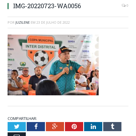
IMG-20220723-WA0056
0
POR
JUZILENE
EM
23 DE JULHO DE 2022
COMPARTILHAR:
Twitter
Facebook
Google+
Pinterest
LinkedIn
Tumblr