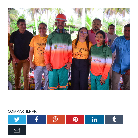
COMPARTILHAR:
Twitter
Facebook
Google+
Pinterest
LinkedIn
Tumblr
Email