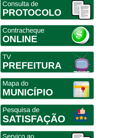
Consulta de
PROTOCOLO
Contracheque
ONLINE
TV
PREFEITURA
Mapa do
MUNICÍPIO
Pesquisa de
SATISFAÇÃO
Serviço ao