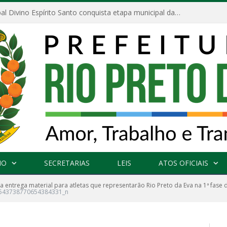
Escola Municipal Divino Espírito Santo conquista etapa municipal da V Feira Amazonense de Matemática
NO
SECRETARIAS
LEIS
ATOS OFICIAIS
ra entrega material para atletas que representarão Rio Preto da Eva na 1ª fase
543738770654384331_n