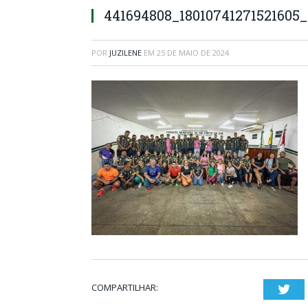
441694808_18010741271521605
POR
JUZILENE
EM
25 DE MAIO DE 2024
COMPARTILHAR:
Twi