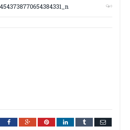
_4543738770654384331_n
0
tter
Facebook
Google+
Pinterest
LinkedIn
Tumblr
Email