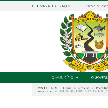
ÚLTIMAS ATUALIZAÇÕES:
O MUNICÍPIO
O GOVER
»
»
VOCÊ ESTÁ EM:
Home
Notícias
Prefeitu
»
Amazonas
441694808_18010741271521605_4