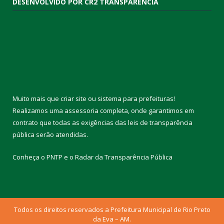
DESENVOLVIDO POR CR2 TRANSPARÊNCIA
Muito mais que
criar site
ou
sistema para prefeituras
!
Realizamos uma
assessoria
completa, onde garantimos em
contrato que todas as exigências das
leis de transparência
pública
serão atendidas.
Conheça o
PNTP
e o
Radar da Transparência Pública
Todos os direitos reservados a Prefeitura Municipal de Rio Preto
da Eva – AM.